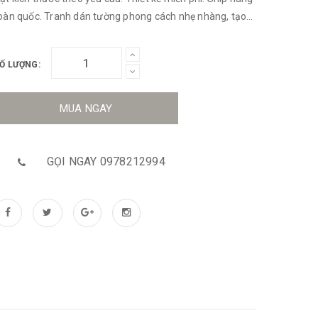
oàn quốc. Tranh dán tường phong cách nhẹ nhàng, tạo
ên một không gian tươi sáng, thoải mái đầy thi vị.
Ố LƯỢNG:
MUA NGAY
GỌI NGAY 0978212994