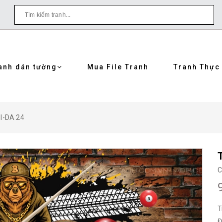
anh dán tường
Mua File Tranh
Tranh Thực
I-DA 24
C
T
Đ