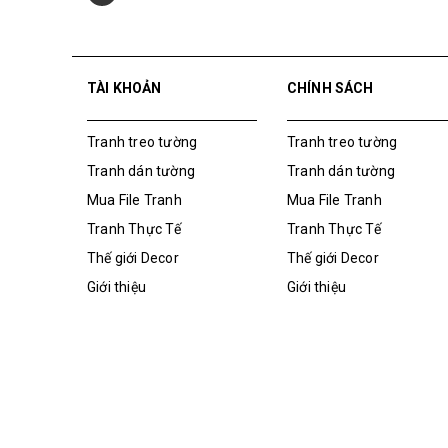
hotro@adh.com.vn
TÀI KHOẢN
CHÍNH SÁCH
Tranh treo tường
Tranh treo tường
Tranh dán tường
Tranh dán tường
Mua File Tranh
Mua File Tranh
Tranh Thực Tế
Tranh Thực Tế
Thế giới Decor
Thế giới Decor
Giới thiệu
Giới thiệu
Bản quyền thuộc về
Tranh ADH
|
Cung cấp bởi
Sapo