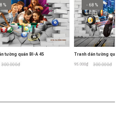
- 68 %
- 
Tranh d
95.000₫
Tranh dán tường quán BI-A 44
95.000₫
300.000₫