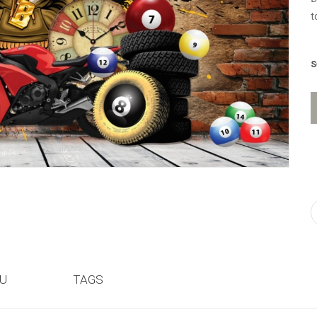
t
n
S
ỆU
TAGS