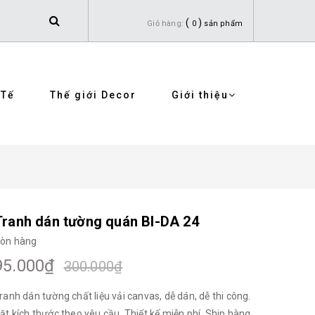
(
)
Giỏ hàng:
0
sản phẩm
 Tế
Thế giới Decor
Giới thiệu
Tranh dán tường quán BI-DA 24
òn hàng
95.000₫
300.000₫
ranh dán tường chất liệu vải canvas, dễ dán, dễ thi công.
ặt kích thước theo yêu cầu. Thiết kế miễn phí. Ship hàng