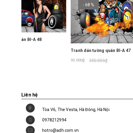
- 68 %
- 6
Tranh dá
95.000₫
Tranh dán tường quán BI-A 47
95.000₫
300.000₫
Liên hệ
Tòa V6, The Vesta, Hà Đông, Hà Nội
0978212994