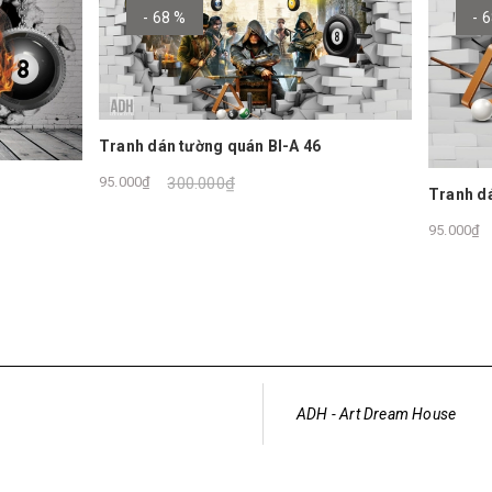
8 %
- 68 %
n tường quán BI-A 46
300.000₫
Tranh dán tường quán BI-A 45
95.000₫
300.000₫
ADH - Art Dream House