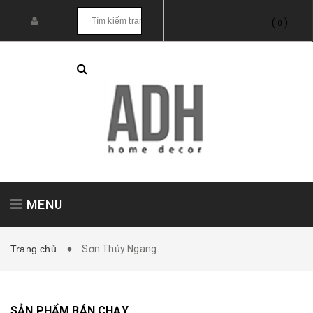
(
)
0
MENU
Trang chủ
Sơn Thủy Ngang
Tranh treo tường
Tranh dán tường
SẢN PHẨM BÁN CHẠY