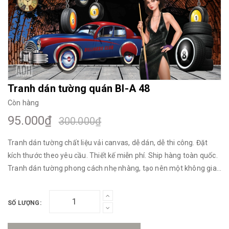
Mua File Tranh
Tranh Thực Tế
Tranh dán tường quán BI-A 48
Còn hàng
Thế giới Decor
Giới thiệu
95.000₫
300.000₫
Tranh dán tường chất liệu vải canvas, dễ dán, dễ thi công. Đặt
kích thước theo yêu cầu. Thiết kế miễn phí. Ship hàng toàn quốc.
Tranh dán tường phong cách nhẹ nhàng, tạo nên một không gian
tươi sáng, thoải mái đầy thi vị.
SỐ LƯỢNG: